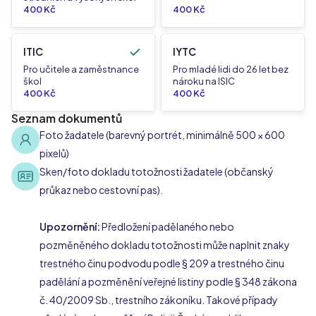
400 Kč
400 Kč
ITIC
IYTC
Pro učitele a zaměstnance
Pro mladé lidi do 26 let bez
škol
nároku na ISIC
400 Kč
400 Kč
Seznam dokumentů
Foto žadatele (barevný portrét, minimálně 500 × 600
pixelů)
Sken/foto dokladu totožnosti žadatele (občanský
průkaz nebo cestovní pas).
Upozornění:
Předložení padělaného nebo
pozměněného dokladu totožnosti může naplnit znaky
trestného činu podvodu podle § 209 a trestného činu
padělání a pozměnění veřejné listiny podle § 348 zákona
č. 40/2009 Sb., trestního zákoníku. Takové případy