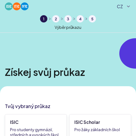
CZ
1
2
3
4
5
Výběr průkazu
Získej svůj průkaz
Tvůj vybraný průkaz
ISIC
ISIC Scholar
Pro studenty gymnázií,
Pro žáky základních škol
středních a vysokých škol